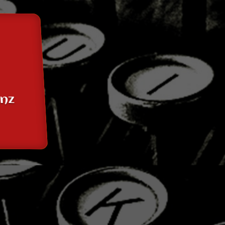
anz
tor